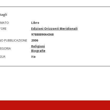
tagli
RMATO
Libro
TORE
Edizioni Orizzonti Meridionali
N
9788889064368
O PUBBLICAZIONE
2006
Religioni
EGORIA
Biografie
GUA
ita