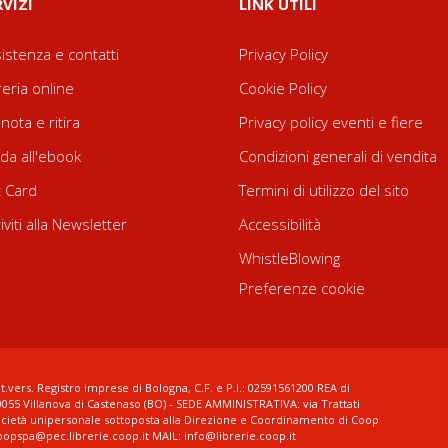
RVIZI
LINK UTILI
istenza e contatti
Privacy Policy
reria online
Cookie Policy
nota e ritira
Privacy policy eventi e fiere
da all'ebook
Condizioni generali di vendita
t Card
Termini di utilizzo del sito
riviti alla Newsletter
Accessibilità
WhistleBlowing
Preferenze cookie
t.vers. Registro imprese di Bologna, C.F. e P.I.: 02591561200 REA di
0055 Villanova di Castenaso (BO) - SEDE AMMINISTRATIVA: via Trattati
ocietà unipersonale sottoposta alla Direzione e Coordinamento di Coop
coopspa@pec.librerie.coop.it MAIL: info@librerie.coop.it