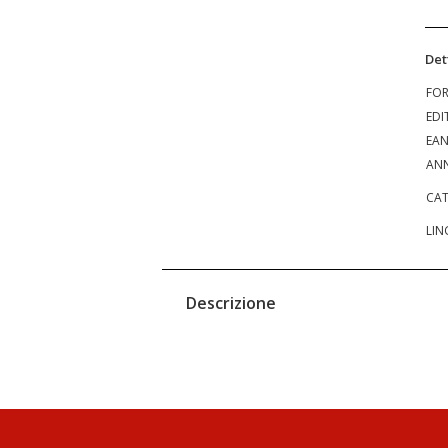
Det
FO
EDI
EA
ANN
CAT
LIN
Descrizione