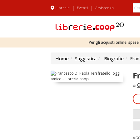
|
|
Librerie
Eventi
Assistenza
Per gli acquisti online: spes
Home
Saggistica
Biografie
Fran
F
G
di
AGG