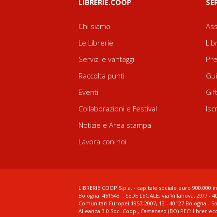
LIBRERIE.COOP
SE
Chi siamo
Ass
Le Librerie
Lib
Servizi e vantaggi
Pre
Raccolta punti
Gui
Eventi
Gif
Collaborazioni e Festival
Isc
Notizie e Area stampa
Lavora con noi
LIBRERIE.COOP S.p.a. - capitale sociale euro 900.000 in
Bologna: 451543 ; SEDE LEGALE: via Villanova, 29/7 - 4
Comunitari Europei 1957-2007, 13 - 40127 Bologna - S
Alleanza 3.0 Soc. Coop., Castenaso (BO) PEC: librerie