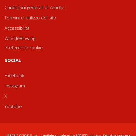
Condizioni generali di vendita
Termini di utilizzo del sito
Accessibilità
WhistleBlowing
Preferenze cookie
SOCIAL
Facebook
Instagram
X
Youtube
LIBRERIE.COOP S.p.a. - capitale sociale euro 900.000 int.vers. Registro imprese