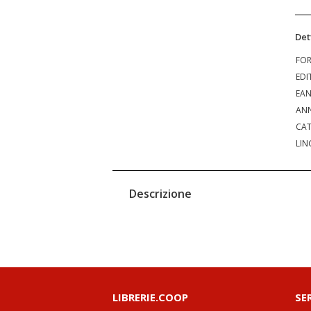
Det
FO
EDI
EA
ANN
CAT
LIN
Descrizione
LIBRERIE.COOP
SE