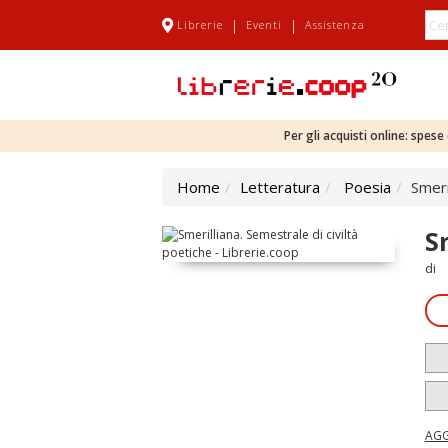
|
|
Librerie
Eventi
Assistenza
Per gli acquisti online: spes
Home
Letteratura
Poesia
Smeri
S
di
AGG