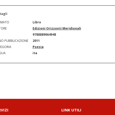
tagli
RMATO
Libro
TORE
Edizioni Orizzonti Meridionali
N
9788889064948
O PUBBLICAZIONE
2011
EGORIA
Poesia
GUA
ita
RVIZI
LINK UTILI