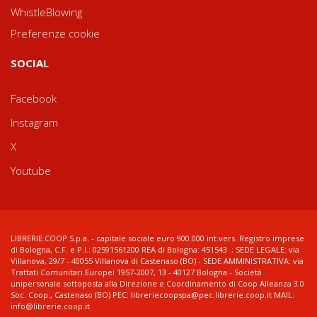
WhistleBlowing
Preferenze cookie
SOCIAL
Facebook
Instagram
X
Youtube
LIBRERIE.COOP S.p.a. - capitale sociale euro 900.000 int.vers. Registro imprese
di Bologna, C.F. e P.I.: 02591561200 REA di Bologna: 451543 ; SEDE LEGALE: via
Villanova, 29/7 - 40055 Villanova di Castenaso (BO) - SEDE AMMINISTRATIVA: via
Trattati Comunitari Europei 1957-2007, 13 - 40127 Bologna - Società
unipersonale sottoposta alla Direzione e Coordinamento di Coop Alleanza 3.0
Soc. Coop., Castenaso (BO) PEC: libreriecoopspa@pec.librerie.coop.it MAIL:
info@librerie.coop.it