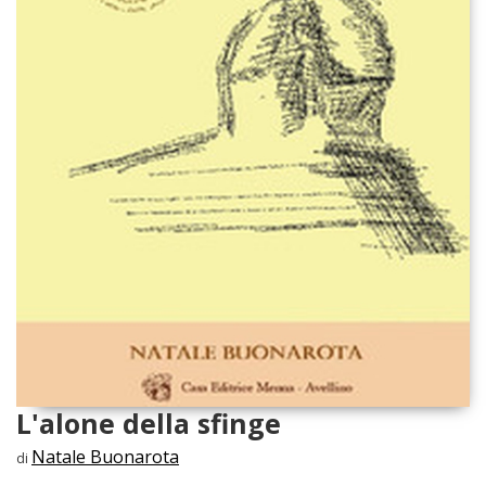
L'alone della sfinge
Natale Buonarota
di