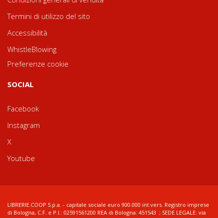
Termini di utilizzo del sito
Accessibilità
WhistleBlowing
Preferenze cookie
SOCIAL
Facebook
Instagram
X
Youtube
LIBRERIE.COOP S.p.a. - capitale sociale euro 900.000 int.vers. Registro imprese
di Bologna, C.F. e P.I.: 02591561200 REA di Bologna: 451543 ; SEDE LEGALE: via