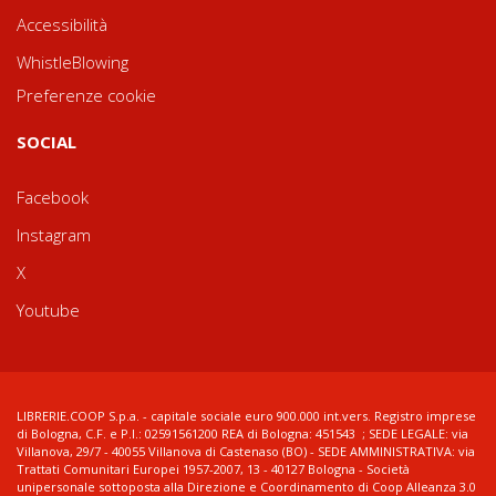
Accessibilità
WhistleBlowing
Preferenze cookie
SOCIAL
Facebook
Instagram
X
Youtube
LIBRERIE.COOP S.p.a. - capitale sociale euro 900.000 int.vers. Registro imprese
di Bologna, C.F. e P.I.: 02591561200 REA di Bologna: 451543 ; SEDE LEGALE: via
Villanova, 29/7 - 40055 Villanova di Castenaso (BO) - SEDE AMMINISTRATIVA: via
Trattati Comunitari Europei 1957-2007, 13 - 40127 Bologna - Società
unipersonale sottoposta alla Direzione e Coordinamento di Coop Alleanza 3.0