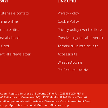
RVIZI
LINK UTILI
istenza e contatti
Privacy Policy
reria online
Cookie Policy
nota e ritira
Privacy policy eventi e fiere
da all'ebook
Condizioni generali di vendita
t Card
Termini di utilizzo del sito
riviti alla Newsletter
Accessibilità
WhistleBlowing
Preferenze cookie
t.vers. Registro imprese di Bologna, C.F. e P.I.: 02591561200 REA di
0055 Villanova di Castenaso (BO) - SEDE AMMINISTRATIVA: via Trattati
ocietà unipersonale sottoposta alla Direzione e Coordinamento di Coop
coopspa@pec.librerie.coop.it MAIL: info@librerie.coop.it