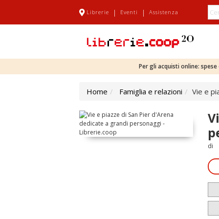
|
|
Librerie
Eventi
Assistenza
Per gli acquisti online: spes
Home
Famiglia e relazioni
Vie e p
V
p
di