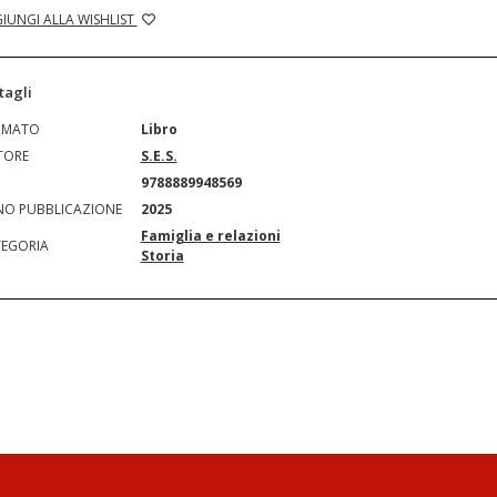
IUNGI ALLA WISHLIST
tagli
RMATO
Libro
TORE
S.E.S.
N
9788889948569
O PUBBLICAZIONE
2025
Famiglia e relazioni
EGORIA
Storia