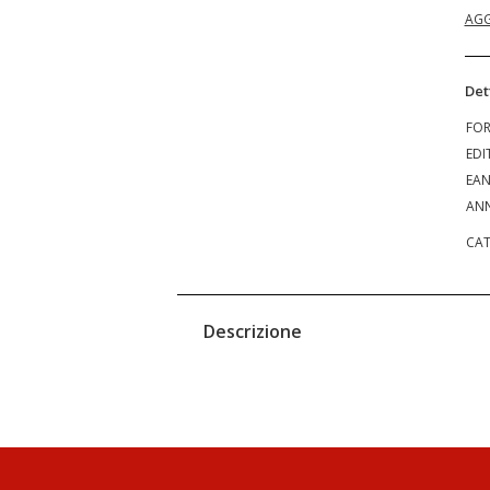
AGG
Det
FO
EDI
EA
ANN
CAT
Descrizione