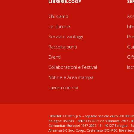
LIBRERIE.COOP
SE
Chi siamo
Ass
Le Librerie
Lib
Servizi e vantaggi
Pre
Raccolta punti
Gui
Eventi
Gif
Collaborazioni e Festival
Isc
Notizie e Area stampa
Lavora con noi
LIBRERIE.COOP S.p.a. - capitale sociale euro 900.000 in
Bologna: 451543 ; SEDE LEGALE: via Villanova, 29/7 - 4
Comunitari Europei 1957-2007, 13 - 40127 Bologna - S
Alleanza 3.0 Soc. Coop., Castenaso (BO) PEC: librerie