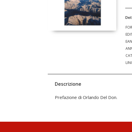
Det
FO
EDI
EA
ANN
CAT
LIN
Descrizione
Prefazione di Orlando Del Don.