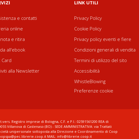
RVIZI
LINK UTILI
istenza e contatti
Privacy Policy
reria online
Cookie Policy
nota e ritira
Privacy policy eventi e fiere
da all'ebook
Condizioni generali di vendita
t Card
Termini di utilizzo del sito
riviti alla Newsletter
Accessibilità
WhistleBlowing
Preferenze cookie
t.vers. Registro imprese di Bologna, C.F. e P.I.: 02591561200 REA di
0055 Villanova di Castenaso (BO) - SEDE AMMINISTRATIVA: via Trattati
ocietà unipersonale sottoposta alla Direzione e Coordinamento di Coop
coopspa@pec.librerie.coop.it MAIL: info@librerie.coop.it