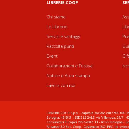
LIBRERIE.COOP
SE
Chi siamo
Ass
Le Librerie
Lib
Servizi e vantaggi
Pre
Raccolta punti
Gui
Eventi
Gif
Collaborazioni e Festival
Isc
Notizie e Area stampa
Lavora con noi
LIBRERIE.COOP S.p.a. - capitale sociale euro 900.000 in
Bologna: 451543 ; SEDE LEGALE: via Villanova, 29/7 - 4
Comunitari Europei 1957-2007, 13 - 40127 Bologna - S
Alleanza 3.0 Soc. Coop., Castenaso (BO) PEC: librerie