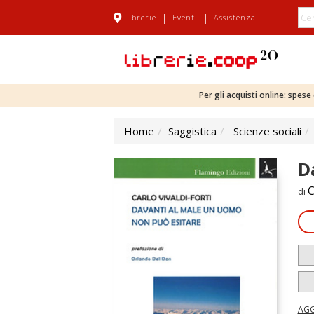
|
|
Librerie
Eventi
Assistenza
Per gli acquisti online: spes
Home
Saggistica
Scienze sociali
D
C
di
AGG