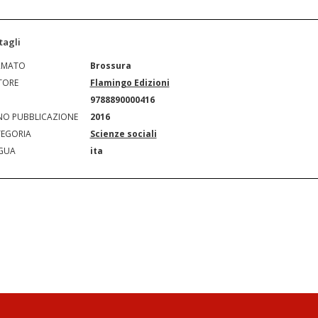
tagli
RMATO
Brossura
TORE
Flamingo Edizioni
N
9788890000416
O PUBBLICAZIONE
2016
EGORIA
Scienze sociali
GUA
ita