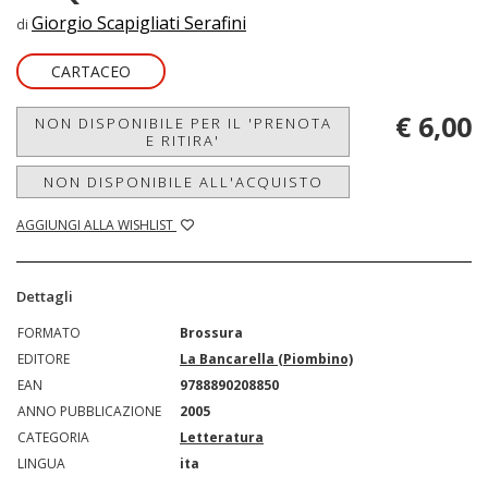
Giorgio Scapigliati Serafini
di
CARTACEO
€ 6,00
NON DISPONIBILE PER IL 'PRENOTA
E RITIRA'
NON DISPONIBILE ALL'ACQUISTO
AGGIUNGI ALLA WISHLIST
Dettagli
FORMATO
Brossura
EDITORE
La Bancarella (Piombino)
EAN
9788890208850
ANNO PUBBLICAZIONE
2005
CATEGORIA
Letteratura
LINGUA
ita