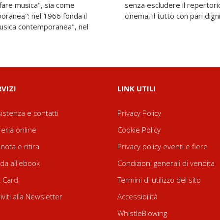
"fare musica", sia come
jazz e le partiture per il
oranea": nel 1966 fonda il
cinema, il tutto con pari digni
usica contemporanea", nel
RVIZI
LINK UTILI
istenza e contatti
Privacy Policy
reria online
Cookie Policy
nota e ritira
Privacy policy eventi e fiere
da all'ebook
Condizioni generali di vendita
t Card
Termini di utilizzo del sito
riviti alla Newsletter
Accessibilità
WhistleBlowing