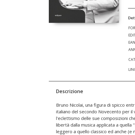
Det
FO
EDI
EA
ANN
CAT
LIN
Descrizione
Bruno Nicolai, una figura di spicco ent
1977 la Cooperativa "La Musica" e succ
italiano del secondo Novecento per il 
Rivista "1985 la musica" attiva sino al 198
l'eclettismo delle sue composizioni ch
abbracciare la musica in tutte le sue f
libertà dalla musica applicata a quella 
1975 la casa editrice EDI-PAN, etichett
leggero a quello classico ed anche (e 
cospicuo catalogo di musica dal Medio E