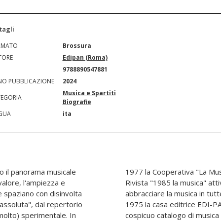
tagli
RMATO
Brossura
TORE
Edipan (Roma)
N
9788890547881
O PUBBLICAZIONE
2024
Musica e Spartiti
EGORIA
Biografie
GUA
ita
ro il panorama musicale
essivamente pubblica la
valore, l'ampiezza e
8. Il suo desiderio di
e spaziano con disinvolta
orme lo porta a creare nel
"assoluta", dal repertorio
a di nicchia che vanta un
molto) sperimentale. In
vo al secondo Novecento