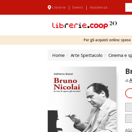
|
|
Librerie
Eventi
Assistenza
Per gli acquisti online: spes
Home
Arte Spettacolo
Cinema e s
Br
A
di
AGG