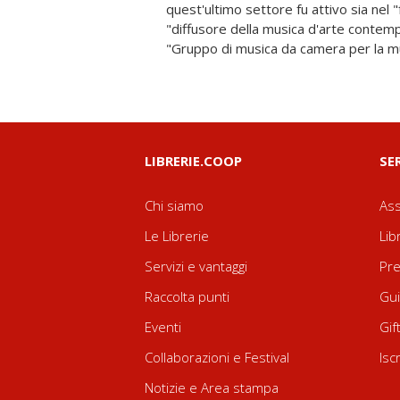
quest'ultimo settore fu attivo sia nel 
senza escludere il repertorio popolare, il 
"diffusore della musica d'arte contemp
"Gruppo di musica da camera per la m
LIBRERIE.COOP
SE
Chi siamo
Ass
Le Librerie
Lib
Servizi e vantaggi
Pre
Raccolta punti
Gui
Eventi
Gif
Collaborazioni e Festival
Isc
Notizie e Area stampa