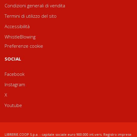
Condizioni generali di vendita
Termini di utilizzo del sito
Accessibilità
WhistleBlowing
Preferenze cookie
SOCIAL
Facebook
Instagram
X
Youtube
LIBRERIE.COOP S.p.a. - capitale sociale euro 900.000 int.vers. Registro imprese