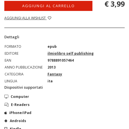
€ 3,99
AGGIUNGI AL CARRELLO
AGGIUNGI ALLA WISHLIST
Dettagli
FORMATO
epub
EDITORE
ilmiolibro self publishing
EAN
9788891057464
ANNO PUBBLICAZIONE
2013
CATEGORIA
Fantasy
LINGUA
ita
Dispositivi supportati
Computer
E-Readers
iPhone/iPad
Androids
Kindle