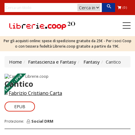
(0)
Per gli acquisti online: spese di spedizione gratuite da 25€ - Per i soci Coop
o con tessera fedeltà Librerie.coop gratuite a partire da 19€.
Home
Fantascienza e Fantasy
Fantasy
Cantico
EBOOK - EPUB
Cantico
Fabrizio Cristiano Carta
di
EPUB
Social DRM
Protezione: