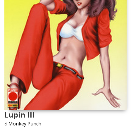
Lupin III
Monkey Punch
di