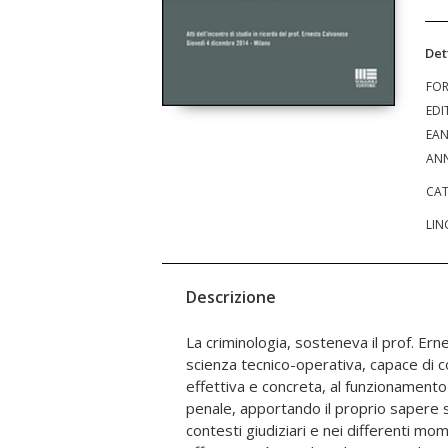
Det
FO
EDI
EA
ANN
CAT
LIN
Descrizione
La criminologia, sosteneva il prof. Er
profondamente "in bilico tra spinte di 
scienza tecnico-operativa, capace di c
di matrice risocializzativa". Di questo e di
effettiva e concreta, al funzionamento 
volume, andando a mettere in luce, in 
penale, apportando il proprio sapere sp
sono attualmente e che potranno essere i
contesti giudiziari e nei differenti mom
orizzonti dell'apporto della criminologia