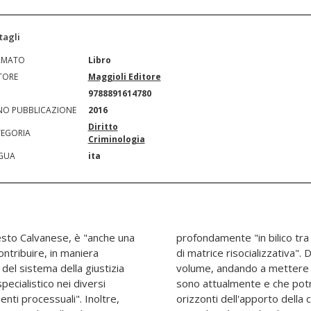
tagli
RMATO
Libro
TORE
Maggioli Editore
N
9788891614780
O PUBBLICAZIONE
2016
Diritto
EGORIA
Criminologia
GUA
ita
nesto Calvanese, è "anche una
ordine retributivo ed aneliti
ontribuire, in maniera
 altro tratta il presente
del sistema della giustizia
modo preminente, quelli che
ecialistico nei diversi
n un prossimo futuro gli
enti processuali". Inoltre,
 in tema di imputabilità, di