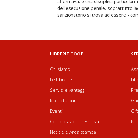
affermava, è una disciplina particolarm
pericolosità sociale, di trattamento penite
dell'esecuzione penale, soprattutto la
sanzionatorio si trova ad essere - come
LIBRERIE.COOP
SE
Chi siamo
Ass
Le Librerie
Lib
Servizi e vantaggi
Pre
Raccolta punti
Gui
Eventi
Gif
Collaborazioni e Festival
Isc
Notizie e Area stampa