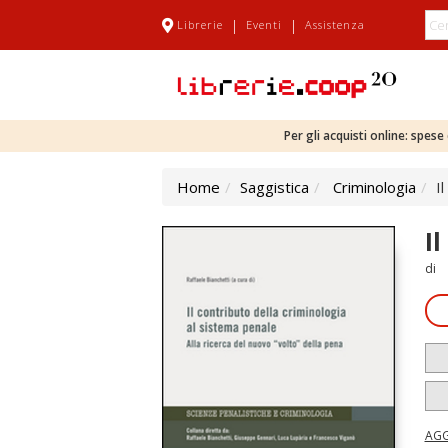
|
|
Librerie
Eventi
Assistenza
Per gli acquisti online: spes
Home
Saggistica
Criminologia
I
I
di
AGG