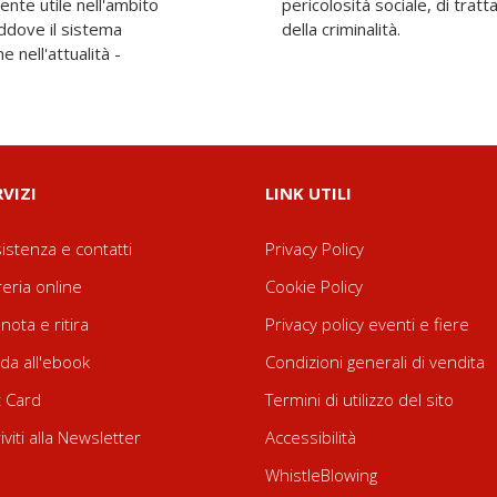
ente utile nell'ambito
nziario e di prevenzione
ddove il sistema
della criminalità.
 nell'attualità -
RVIZI
LINK UTILI
istenza e contatti
Privacy Policy
reria online
Cookie Policy
nota e ritira
Privacy policy eventi e fiere
da all'ebook
Condizioni generali di vendita
t Card
Termini di utilizzo del sito
riviti alla Newsletter
Accessibilità
WhistleBlowing