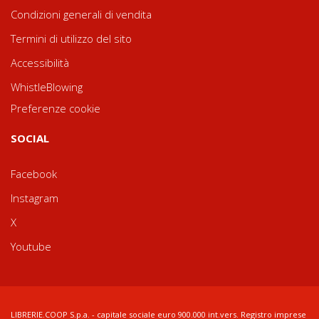
Condizioni generali di vendita
Termini di utilizzo del sito
Accessibilità
WhistleBlowing
Preferenze cookie
SOCIAL
Facebook
Instagram
X
Youtube
LIBRERIE.COOP S.p.a. - capitale sociale euro 900.000 int.vers. Registro imprese