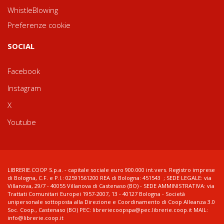
WhistleBlowing
Preferenze cookie
SOCIAL
Facebook
Instagram
X
Youtube
LIBRERIE.COOP S.p.a. - capitale sociale euro 900.000 int.vers. Registro imprese
di Bologna, C.F. e P.I.: 02591561200 REA di Bologna: 451543 ; SEDE LEGALE: via
Villanova, 29/7 - 40055 Villanova di Castenaso (BO) - SEDE AMMINISTRATIVA: via
Trattati Comunitari Europei 1957-2007, 13 - 40127 Bologna - Società
unipersonale sottoposta alla Direzione e Coordinamento di Coop Alleanza 3.0
Soc. Coop., Castenaso (BO) PEC: libreriecoopspa@pec.librerie.coop.it MAIL:
info@librerie.coop.it