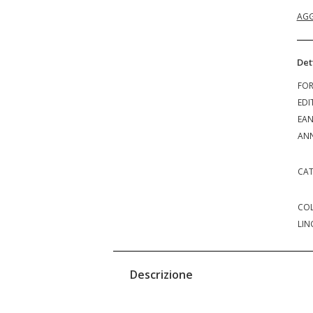
AGG
Det
FO
EDI
EA
ANN
CAT
COL
LIN
Descrizione