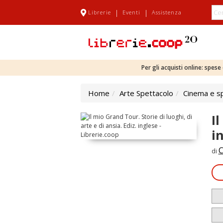
|
|
Librerie
Eventi
Assistenza
Per gli acquisti online: spes
Home
Arte Spettacolo
Cinema e s
Il
i
C
di