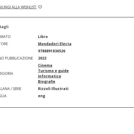
IUNGI ALLA WISHLIST
tagli
RMATO
Libro
TORE
Mondadori Electa
N
9788891836526
O PUBBLICAZIONE
2022
Cinema
Turismo e guide
EGORIA
Informatica
Biografie
LANA / SERIE
Rizzoli Illustrati
GUA
eng