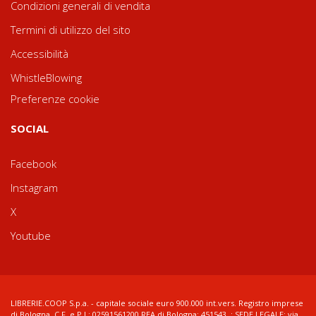
Condizioni generali di vendita
Termini di utilizzo del sito
Accessibilità
WhistleBlowing
Preferenze cookie
SOCIAL
Facebook
Instagram
X
Youtube
LIBRERIE.COOP S.p.a. - capitale sociale euro 900.000 int.vers. Registro imprese
di Bologna, C.F. e P.I.: 02591561200 REA di Bologna: 451543 ; SEDE LEGALE: via