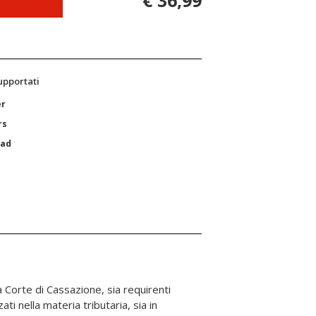
€ 36,99
supportati
er
rs
Pad