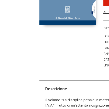
AGG
Det
FO
EDI
EA
ANN
CAT
LIN
Descrizione
Il volume "La disciplina penale in mate
contributo di magistrati della Corte di C
I.V.A.", frutto di un’attenta ricognizion
che giudicanti, tutti specializzati nell