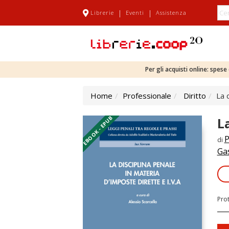
|
|
Librerie
Eventi
Assistenza
Per gli acquisti online: spes
Home
Professionale
Diritto
La 
EBOOK - EPUB
L
P
di
Ga
Pro