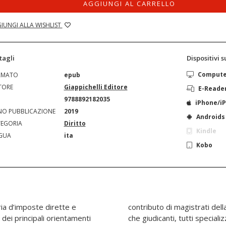
AGGIUNGI AL CARRELLO
IUNGI ALLA WISHLIST
tagli
Dispositivi 
Comput
RMATO
epub
TORE
Giappichelli Editore
E-Reade
N
9788892182035
iPhone/i
O PUBBLICAZIONE
2019
Androids
EGORIA
Diritto
Kindle
GUA
ita
Kobo
ria d’imposte dirette e
assazione, sia requirenti
e dei principali orientamenti
a materia tributaria, sia in