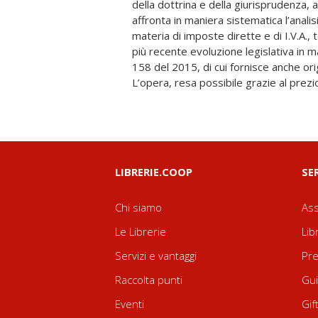
della dottrina e della giurisprudenza,
ambito civile che in ambito penale, fo
affronta in maniera sistematica l’analisi
l’attenzione su tutte le fattispecie penal
materia di imposte dirette e di I.V.A.,
del 2000, di cui viene analizzata la dis
più recente evoluzione legislativa in ma
riferimenti dottrinali e giurisprudenz
158 del 2015, di cui fornisce anche orig
mutamento prospettico seguito alle più 
L’opera, resa possibile grazie al prez
LIBRERIE.COOP
SE
Chi siamo
Ass
Le Librerie
Lib
Servizi e vantaggi
Pre
Raccolta punti
Gui
Eventi
Gif