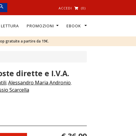
ACCEDI
(0)
I LETTURA
PROMOZIONI
EBOOK
oop gratuite a partire da 19€.
te dirette e I.V.A.
ili
Alessandro Maria Andronio
,
,
ssio Scarcella