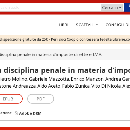
LIBRI
SCAFFALI
CONSIGLI D
e di spedizione gratuite da 25€ - Per i soci Coop o con tessera fedeltà Librerie.c
disciplina penale in materia d’imposte dirette e I.V.A.
a disciplina penale in materia d’impos
ietro Molino
Gabriele Mazzotta
Enrico Manzon
Andrea Gent
,
,
,
stone Andreazza
Aldo Aceto
Fabio Zunica
Vito Di Nicola
Ale
,
,
,
,
EPUB
PDF
Adobe DRM
tezione: