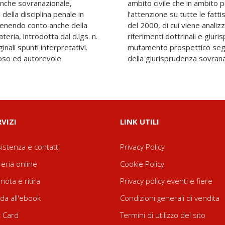
 anche sovranazionale,
calizza in particolare
 della disciplina penale in
i previste dal d.lgs. n. 74
 tenendo conto anche della
ciplina con ampi e costanti
teria, introdotta dal d.lgs. n.
iali, tenendo conto anche del
inali spunti interpretativi.
recenti prese di posizione
ioso ed autorevole
della giurisprudenza sovrana
RVIZI
LINK UTILI
istenza e contatti
Privacy Policy
reria online
Cookie Policy
nota e ritira
Privacy policy eventi e fiere
da all'ebook
Condizioni generali di vendita
t Card
Termini di utilizzo del sito