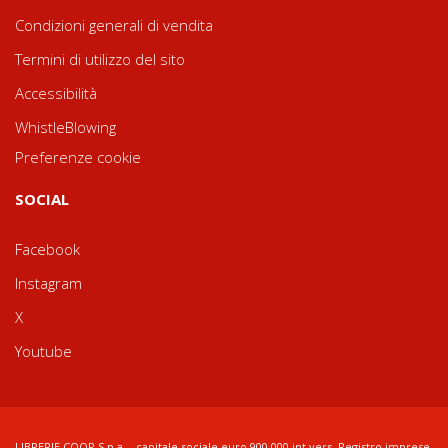
Condizioni generali di vendita
Termini di utilizzo del sito
Accessibilità
WhistleBlowing
Preferenze cookie
SOCIAL
Facebook
Instagram
X
Youtube
LIBRERIE.COOP S.p.a. - capitale sociale euro 900.000 int.vers. Registro imprese