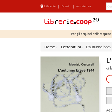
|
|
Librerie
Eventi
Assistenza
Per gli acquisti online: spes
Home
Letteratura
L'autunno bre
L
M
di
AGG