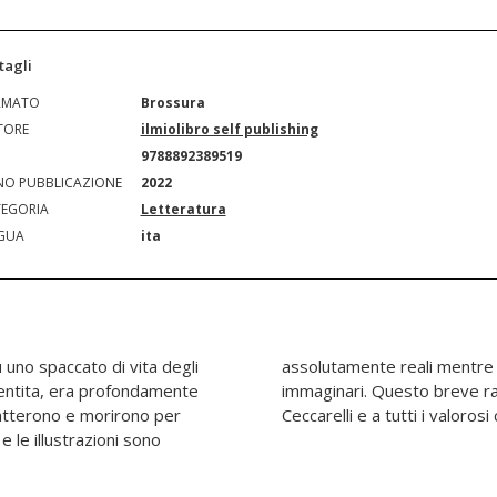
tagli
RMATO
Brossura
TORE
ilmiolibro self publishing
N
9788892389519
O PUBBLICAZIONE
2022
EGORIA
Letteratura
GUA
ita
 uno spaccato di vita degli
naggi sono assolutamente
 sentita, era profondamente
 dedico a mio Padre Petro
batterono e morirono per
Ceccarelli e a tutti i valoros
i e le illustrazioni sono