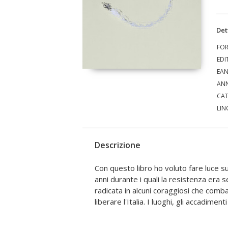
Det
FO
EDI
EA
ANN
CAT
LIN
Descrizione
Con questo libro ho voluto fare luce su
assolutamente reali mentre i perso
anni durante i quali la resistenza era
immaginari. Questo breve racconto lo
radicata in alcuni coraggiosi che com
liberare l'Italia. I luoghi, gli accadiment