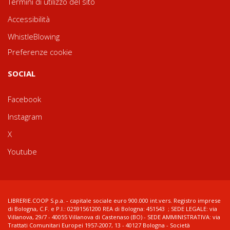
Termini di utilizzo del sito
Accessibilità
WhistleBlowing
Preferenze cookie
SOCIAL
Facebook
Instagram
X
Youtube
LIBRERIE.COOP S.p.a. - capitale sociale euro 900.000 int.vers. Registro imprese
di Bologna, C.F. e P.I.: 02591561200 REA di Bologna: 451543 ; SEDE LEGALE: via
Villanova, 29/7 - 40055 Villanova di Castenaso (BO) - SEDE AMMINISTRATIVA: via
Trattati Comunitari Europei 1957-2007, 13 - 40127 Bologna - Società