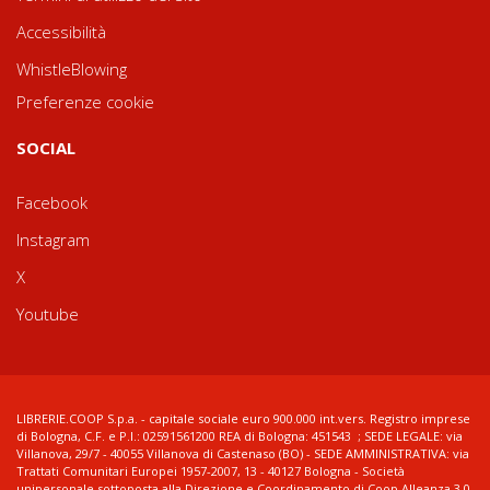
Accessibilità
WhistleBlowing
Preferenze cookie
SOCIAL
Facebook
Instagram
X
Youtube
LIBRERIE.COOP S.p.a. - capitale sociale euro 900.000 int.vers. Registro imprese
di Bologna, C.F. e P.I.: 02591561200 REA di Bologna: 451543 ; SEDE LEGALE: via
Villanova, 29/7 - 40055 Villanova di Castenaso (BO) - SEDE AMMINISTRATIVA: via
Trattati Comunitari Europei 1957-2007, 13 - 40127 Bologna - Società
unipersonale sottoposta alla Direzione e Coordinamento di Coop Alleanza 3.0