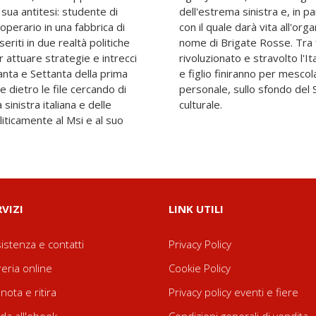
sua antitesi: studente di
modo, con Piero Morlacchi,
 operario in una fabbrica di
 terroristica che prenderà il
eriti in due realtà politiche
 e fatti storici che hanno
attuare strategie e intrecci
blicana, le esistenze di padre
anta e Settanta della prima
a continua lotta politica e
e dietro le file cercando di
italiano e della rivoluzione
sinistra italiana e delle
culturale.
iticamente al Msi e al suo
RVIZI
LINK UTILI
istenza e contatti
Privacy Policy
reria online
Cookie Policy
nota e ritira
Privacy policy eventi e fiere