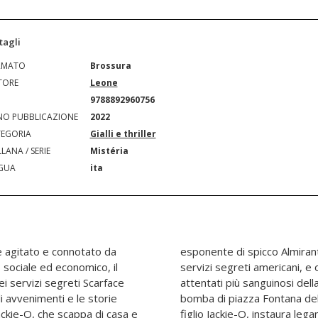
tagli
RMATO
Brossura
TORE
Leone
N
9788892960756
O PUBBLICAZIONE
2022
EGORIA
Gialli e thriller
LANA / SERIE
Mistéria
GUA
ita
e agitato e connotato da
 alla mafia italiana e ai
, sociale ed economico, il
ndo quelli che furono gli
i servizi segreti Scarface
bblicana italiana, tra cui la
 avvenimenti e le storie
el '69. Al contrario, suo
Jackie-O, che scappa di casa e
con i gruppi rivoluzionari