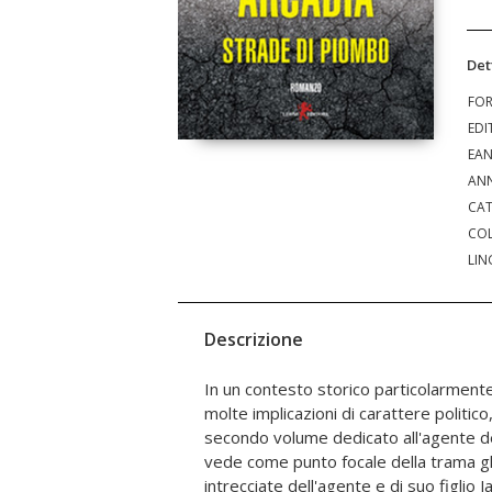
Det
FO
EDI
EA
ANN
CAT
COL
LIN
Descrizione
In un contesto storico particolarment
esponente di spicco Almirante ma anche
molte implicazioni di carattere politico
servizi segreti americani, e organizza
secondo volume dedicato all'agente de
attentati più sanguinosi della storia repu
vede come punto focale della trama gli
bomba di piazza Fontana del dicembre d
intrecciate dell'agente e di suo figlio 
figlio Jackie-O, instaura legami 