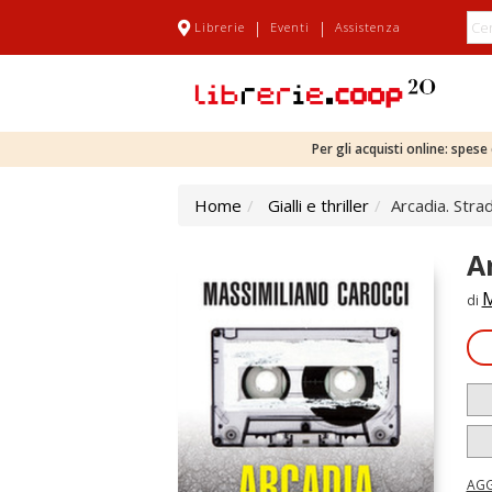
|
|
Librerie
Eventi
Assistenza
Per gli acquisti online: spes
Home
Gialli e thriller
Arcadia. Stra
A
M
di
AGG