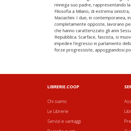
rinnega suo padre, rappresentando la 
dell'estrema sinistra e, in particolar 
Filosofia a Milano, di estrema sinistra,
con il quale darà vita all'organizzazione
Maciachini. I due, in contemporanea, ins
nome di Brigate Rosse. Tra finzione
completamente opposte, lavorano per 
rivoluzionato e stravolto l'Italia repub
che hanno caratterizzato gli anni Sess
e figlio finiranno per mescolarsi in un
Repubblica. Scarface, fascista, si muov
personale, sullo sfondo del Sessantotto 
impedire l'ingresso in parlamento della 
forze progressiste, appoggiandosi pol
LIBRERIE.COOP
SE
Chi siamo
Ass
Le Librerie
Lib
Servizi e vantaggi
Pre