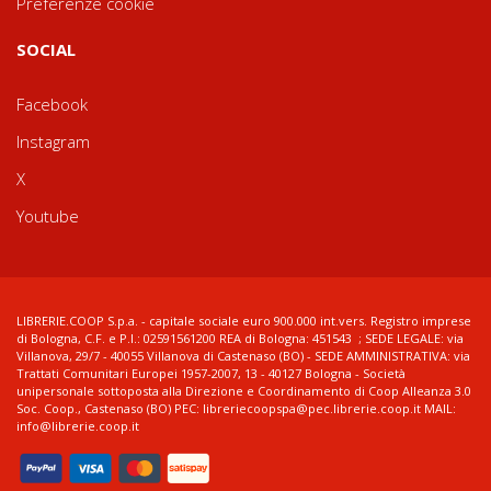
Preferenze cookie
SOCIAL
Facebook
Instagram
X
Youtube
LIBRERIE.COOP S.p.a. - capitale sociale euro 900.000 int.vers. Registro imprese
di Bologna, C.F. e P.I.: 02591561200 REA di Bologna: 451543 ; SEDE LEGALE: via
Villanova, 29/7 - 40055 Villanova di Castenaso (BO) - SEDE AMMINISTRATIVA: via
Trattati Comunitari Europei 1957-2007, 13 - 40127 Bologna - Società
unipersonale sottoposta alla Direzione e Coordinamento di Coop Alleanza 3.0
Soc. Coop., Castenaso (BO) PEC: libreriecoopspa@pec.librerie.coop.it MAIL:
info@librerie.coop.it