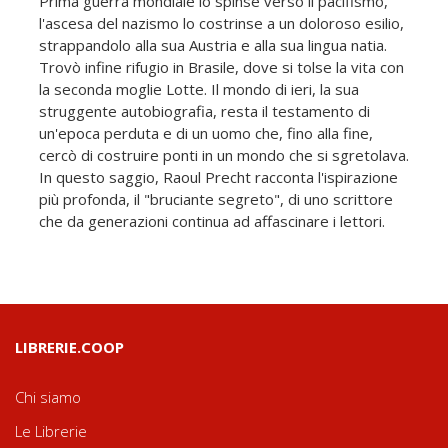
Prima guerra mondiale lo spinse verso il pacifismo,
l'ascesa del nazismo lo costrinse a un doloroso esilio,
strappandolo alla sua Austria e alla sua lingua natia.
Trovò infine rifugio in Brasile, dove si tolse la vita con
la seconda moglie Lotte. Il mondo di ieri, la sua
struggente autobiografia, resta il testamento di
un'epoca perduta e di un uomo che, fino alla fine,
cercò di costruire ponti in un mondo che si sgretolava.
In questo saggio, Raoul Precht racconta l'ispirazione
più profonda, il "bruciante segreto", di uno scrittore
che da generazioni continua ad affascinare i lettori.
LIBRERIE.COOP
Chi siamo
Le Librerie