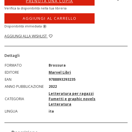
PRENOTA UNA COPIA
Verifica la disponibilità nella tua libreria
AGGIUNGI AL CARRELLO
Disponibilità immediata
?
AGGIUNGI ALLA WISHLIST
Dettagli
FORMATO
Brossura
EDITORE
Marvel Libri
EAN
9788893293235
ANNO PUBBLICAZIONE
2022
Letteratura per ragazzi
CATEGORIA
Fumetti e graphic novels
Letteratura
LINGUA
ita