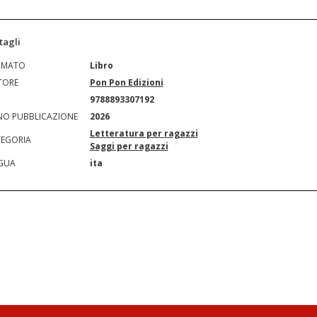
tagli
RMATO
Libro
TORE
Pon Pon Edizioni
N
9788893307192
O PUBBLICAZIONE
2026
Letteratura per ragazzi
EGORIA
Saggi per ragazzi
GUA
ita