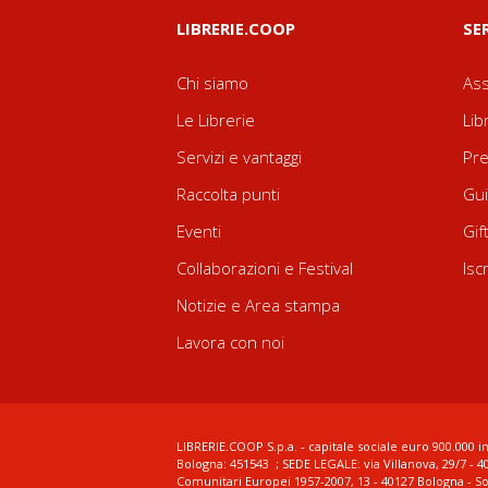
LIBRERIE.COOP
SE
Chi siamo
Ass
Le Librerie
Lib
Servizi e vantaggi
Pre
Raccolta punti
Gui
Eventi
Gif
Collaborazioni e Festival
Isc
Notizie e Area stampa
Lavora con noi
LIBRERIE.COOP S.p.a. - capitale sociale euro 900.000 in
Bologna: 451543 ; SEDE LEGALE: via Villanova, 29/7 - 4
Comunitari Europei 1957-2007, 13 - 40127 Bologna - S