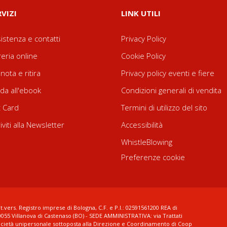
RVIZI
LINK UTILI
istenza e contatti
Privacy Policy
reria online
Cookie Policy
nota e ritira
Privacy policy eventi e fiere
da all'ebook
Condizioni generali di vendita
t Card
Termini di utilizzo del sito
riviti alla Newsletter
Accessibilità
WhistleBlowing
Preferenze cookie
t.vers. Registro imprese di Bologna, C.F. e P.I.: 02591561200 REA di
0055 Villanova di Castenaso (BO) - SEDE AMMINISTRATIVA: via Trattati
ocietà unipersonale sottoposta alla Direzione e Coordinamento di Coop