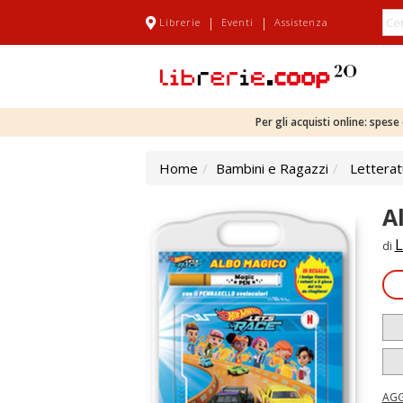
|
|
Librerie
Eventi
Assistenza
Per gli acquisti online: spes
Home
Bambini e Ragazzi
Letterat
A
L
di
AGG