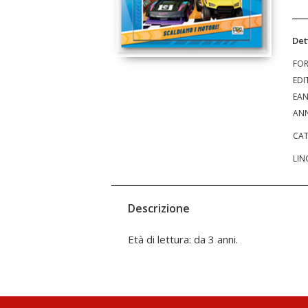
Det
FO
EDI
EA
ANN
CAT
LIN
Descrizione
Età di lettura: da 3 anni.