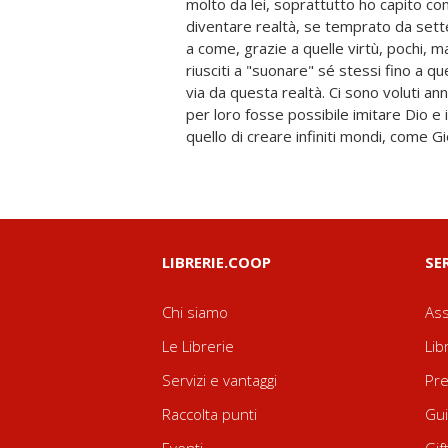
molto da lei, soprattutto ho capito c
Ildegarda, per diventare un uomo dive
diventare realtà, se temprato da sett
migliorare attraverso quello che ho 
a come, grazie a quelle virtù, pochi, 
ci svela, al sapere non consegue
riusciti a "suonare" sé stessi fino a qu
dell'Essere. Vi esorto a leggere ciò 
via da questa realtà. Ci sono voluti an
perché forse vi aiuterà a trasformarv
per loro fosse possibile imitare Dio e 
scritto le conclusioni... quello è stato 
quello di creare infiniti mondi, come 
LIBRERIE.COOP
SE
Chi siamo
Ass
Le Librerie
Lib
Servizi e vantaggi
Pre
Raccolta punti
Gui