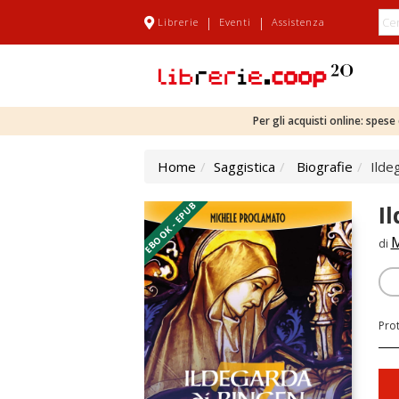
|
|
Librerie
Eventi
Assistenza
Per gli acquisti online: spes
Home
Saggistica
Biografie
Ilde
EBOOK - EPUB
I
M
di
Pro