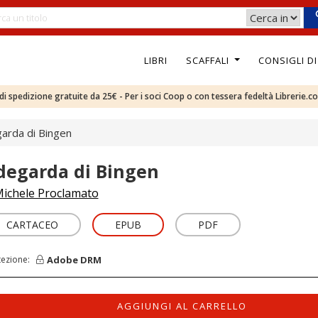
LIBRI
SCAFFALI
CONSIGLI D
e di spedizione gratuite da 25€ - Per i soci Coop o con tessera fedeltà Librerie.c
garda di Bingen
ldegarda di Bingen
ichele Proclamato
CARTACEO
EPUB
PDF
Adobe DRM
tezione:
AGGIUNGI AL CARRELLO