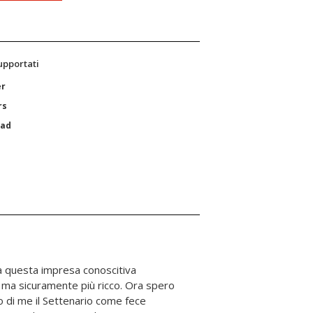
supportati
er
rs
Pad