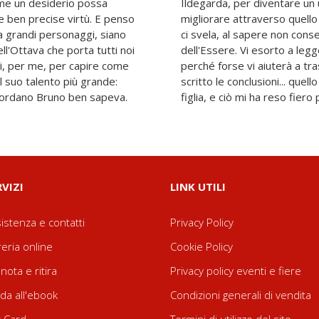
ome un desiderio possa
rso e migliore. Vorrei
e ben precise virtù. E penso
appreso ma, come Ildegarda
ma grandi personaggi, siano
 sempre un cambiamento
ell'Ottava che porta tutti noi
che ho dedotto e ipotizzato,
ni, per me, per capire come
i. Di questo lavoro non ho
il suo talento più grande:
un compito di Claudia, mia
Giordano Bruno ben sapeva.
figlia, e ciò mi ha reso fie
RVIZI
LINK UTILI
istenza e contatti
Privacy Policy
reria online
Cookie Policy
nota e ritira
Privacy policy eventi e fiere
da all'ebook
Condizioni generali di vendita