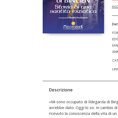
AGG
Det
FO
EDI
EA
ANN
CAT
LIN
Descrizione
«Mi sono occupato di Ildegarda di Bi
Oggi ce l'ho fatta ed esco da que
avrebbe dato. Oggi lo so. In cambio di
completamente frastornato ma sicuram
ricevuto la conoscenza della vita di u
di poter anch'io usare dentro di m