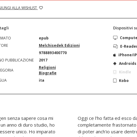
IUNGI ALLA WISHLIST
tagli
Dispositivi 
Comput
RMATO
epub
TORE
Melchisedek Edizioni
E-Reade
N
9788893400770
iPhone/i
O PUBBLICAZIONE
2017
Androids
Religioni
EGORIA
Kindle
Biografie
GUA
ita
Kobo
ngen senza sapere cosa mi
sta impresa conoscitiva
 un anno di duro studio, ho
ente più ricco. Ora spero
n essere unico. Ho imparato
e il Settenario come fece