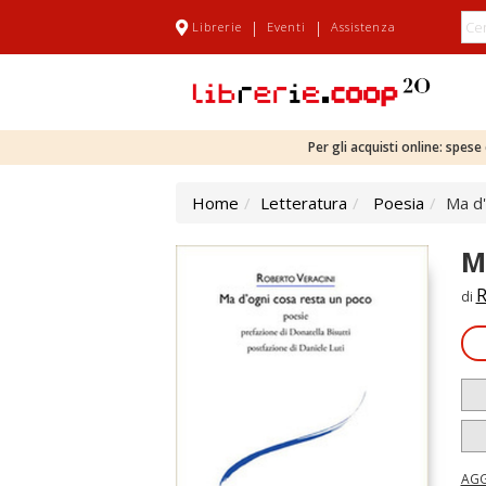
|
|
Librerie
Eventi
Assistenza
Per gli acquisti online: spes
Home
Letteratura
Poesia
Ma d'
M
R
di
AGG