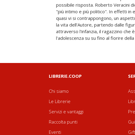
possibile risposta. Roberto Veracini dic
sono tuttavia tuttora profondamente 
"più intimo e più politico". In effetti 
nostra umanità, cerca di recupera
quasi vi si contrappongono, un aspetto
indistruttibile della Persona tentando 
la vita dell'Autore, partendo dalle figu
a partire dalle radici. E dando così voce 
attraverso l'infanzia, il ragazzino che 
noi." (dalla prefazione di Donatella Bisut
l'adolescenza su su fino al fiorire della
LIBRERIE.COOP
SE
Chi siamo
Ass
Le Librerie
Lib
Servizi e vantaggi
Pre
Raccolta punti
Gui
Eventi
Gif