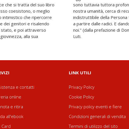
e che si tratta del suo libro
radicati nel profondo della
in esso coesistono, o meglio
re una qualità si spera
 intimistico che ripercorre
una ricostruzione del Senso
re dei genitori e risalendo
a un bisogno, oggi, di tutti
è stato, e poi attraverso
ti). Postfazione di Daniele
 giovinezza, alla sua
Luti.
RVIZI
LINK UTILI
istenza e contatti
Privacy Policy
reria online
Cookie Policy
nota e ritira
Privacy policy eventi e fiere
da all'ebook
Condizioni generali di vendita
t Card
Termini di utilizzo del sito