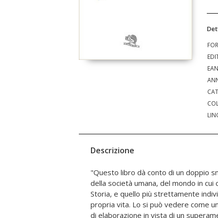
Det
FO
EDI
EA
ANN
CAT
COL
LIN
Descrizione
"Questo libro dà conto di un doppio s
ricchezza di fermenti, di speranze, di
della società umana, del mondo in cui c
e germogli, e un aspetto in senso lato 
Storia, e quello più strettamente indiv
di dolore e di denuncia. In questo cammi
propria vita. Lo si può vedere come u
dell'omologazione e dell'appiattimen
di elaborazione in vista di un superame
oggi soffocandoci sembra voler annienta