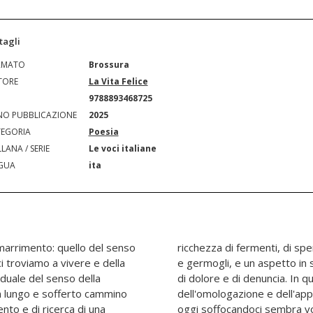
tagli
RMATO
Brossura
TORE
La Vita Felice
N
9788893468725
O PUBBLICAZIONE
2025
EGORIA
Poesia
LANA / SERIE
Le voci italiane
GUA
ita
marrimento: quello del senso
 gioiose aspettative e succhi
i troviamo a vivere e della
"politico" che diventa grido
iduale del senso della
no, il poeta, al di là
n lungo e sofferto cammino
to, dello straniamento che
nto e di ricerca di una
re tutti quei valori che