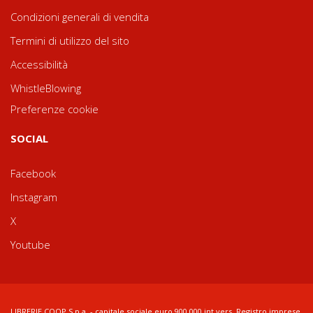
Condizioni generali di vendita
Termini di utilizzo del sito
Accessibilità
WhistleBlowing
Preferenze cookie
SOCIAL
Facebook
Instagram
X
Youtube
LIBRERIE.COOP S.p.a. - capitale sociale euro 900.000 int.vers. Registro imprese