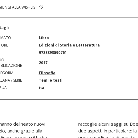
IUNGI ALLA WISHLIST
tagli
RMATO
Libro
TORE
Edizioni di Storia e Letteratura
N
9788893590761
NO
2017
BLICAZIONE
EGORIA
Filosofia
LANA / SERIE
Temi e testi
GUA
ita
i hanno delineato nuovi
ibuiscono a fare luce su
io, anche grazie alla
eologica e la fortuna in
diversi manoscritti che
epoca medievale di questo 