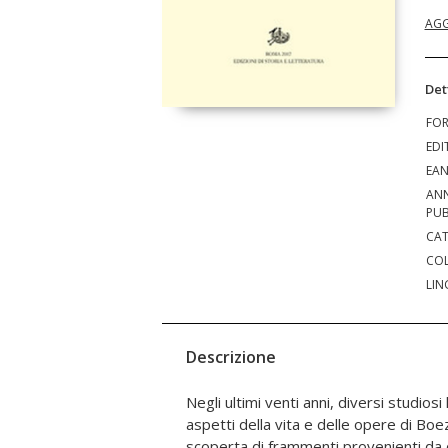
AGG
Det
FO
EDI
EA
AN
PUB
CAT
COL
LIN
Descrizione
Negli ultimi venti anni, diversi studios
raccoglie alcuni saggi su Boezio che contr
aspetti della vita e delle opere di Boez
due aspetti in particolare: la produzione t
scoperta di frammenti provenienti da 