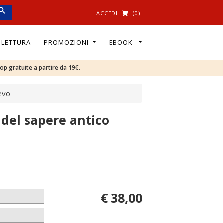
ACCEDI
(0)
I LETTURA
PROMOZIONI
EBOOK
oop gratuite a partire da 19€.
oevo
 del sapere antico
€ 38,00