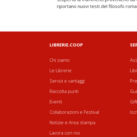
riportano nuovi testi del filosofo roma
LIBRERIE.COOP
SE
Chi siamo
Ass
Le Librerie
Lib
Servizi e vantaggi
Pre
Raccolta punti
Gui
Eventi
Gif
Collaborazioni e Festival
Isc
Notizie e Area stampa
Lavora con noi