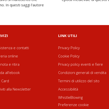
no. In questi saggi l'autore
RVIZI
LINK UTILI
istenza e contatti
Privacy Policy
reria online
Cookie Policy
nota e ritira
Privacy policy eventi e fiere
da all'ebook
Condizioni generali di vendita
t Card
Termini di utilizzo del sito
riviti alla Newsletter
Accessibilità
WhistleBlowing
Preferenze cookie