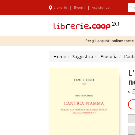
|
|
Librerie
Eventi
Assistenza
Per gli acquisti online: spes
Home
Saggistica
Filosofia
L'ant
L
n
F
di