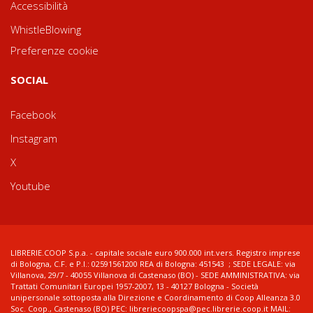
Accessibilità
WhistleBlowing
Preferenze cookie
SOCIAL
Facebook
Instagram
X
Youtube
LIBRERIE.COOP S.p.a. - capitale sociale euro 900.000 int.vers. Registro imprese
di Bologna, C.F. e P.I.: 02591561200 REA di Bologna: 451543 ; SEDE LEGALE: via
Villanova, 29/7 - 40055 Villanova di Castenaso (BO) - SEDE AMMINISTRATIVA: via
Trattati Comunitari Europei 1957-2007, 13 - 40127 Bologna - Società
unipersonale sottoposta alla Direzione e Coordinamento di Coop Alleanza 3.0
Soc. Coop., Castenaso (BO) PEC: libreriecoopspa@pec.librerie.coop.it MAIL: