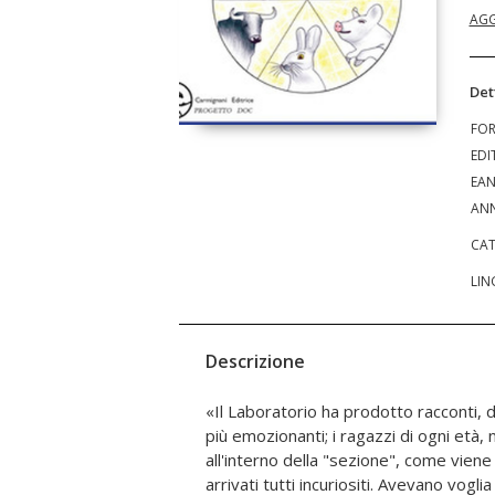
AGG
Det
FO
EDI
EA
ANN
CAT
LIN
Descrizione
«Il Laboratorio ha prodotto racconti, 
coraggio di aprire quel "cassetto" pien
più emozionanti; i ragazzi di ogni età, n
condividerli con noi, mi dà la misura del v
all'interno della "sezione", come viene
Laboratori di Scrittura. Il fatto poi che l
arrivati tutti incuriositi. Avevano vogl
un libro tutti i loro lavori, racconti