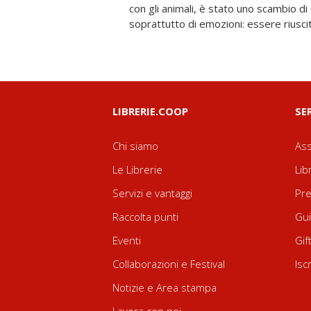
con gli animali, è stato uno scambio d
coronamento di un lavoro fatto bene» (Dalla n
soprattutto di emozioni: essere riuscita
LIBRERIE.COOP
SE
Chi siamo
Ass
Le Librerie
Lib
Servizi e vantaggi
Pre
Raccolta punti
Gui
Eventi
Gif
Collaborazioni e Festival
Isc
Notizie e Area stampa