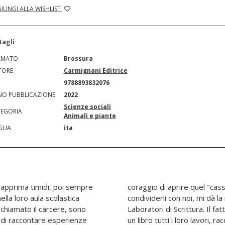
IUNGI ALLA WISHLIST
tagli
RMATO
Brossura
TORE
Carmignani Editrice
N
9788893832076
O PUBBLICAZIONE
2022
Scienze sociali
EGORIA
Animali e piante
GUA
ita
dapprima timidi, poi sempre
o di ricordi emozionanti, per
ella loro aula scolastica
alore, della struttura dei
 chiamato il carcere, sono
a LAV abbia voluto riunire in
ia di raccontare esperienze
 e disegni, è veramente il