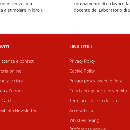
i conoscenze, ma
ota di Prita Grassi,
 a stimolare in loro il
docente del Laboratorio di Sc
RVIZI
LINK UTILI
istenza e contatti
Privacy Policy
reria online
Cookie Policy
nota e ritira
Privacy policy eventi e fiere
da all'ebook
Condizioni generali di vendita
t Card
Termini di utilizzo del sito
riviti alla Newsletter
Accessibilità
WhistleBlowing
Preferenze cookie