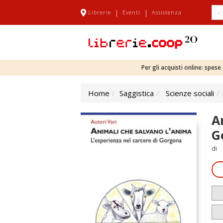
|
|
Librerie
Eventi
Assistenza
Per gli acquisti online: spes
Home
Saggistica
Scienze sociali
A
G
di