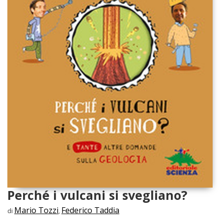
Perché i vulcani si svegliano?
Mario Tozzi
Federico Taddia
di
,