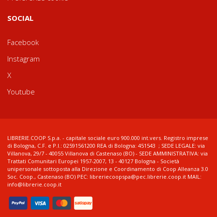
SOCIAL
Facebook
Instagram
X
Youtube
LIBRERIE.COOP S.p.a. - capitale sociale euro 900.000 int.vers. Registro imprese
di Bologna, C.F. e P.I.: 02591561200 REA di Bologna: 451543 ; SEDE LEGALE: via
Villanova, 29/7 - 40055 Villanova di Castenaso (BO) - SEDE AMMINISTRATIVA: via
Trattati Comunitari Europei 1957-2007, 13 - 40127 Bologna - Società
unipersonale sottoposta alla Direzione e Coordinamento di Coop Alleanza 3.0
Soc. Coop., Castenaso (BO) PEC: libreriecoopspa@pec.librerie.coop.it MAIL:
info@librerie.coop.it