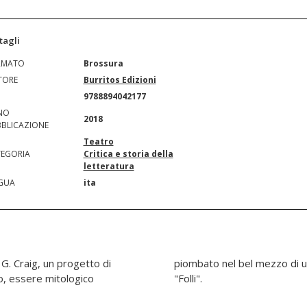
tagli
RMATO
Brossura
TORE
Burritos Edizioni
N
9788894042177
NO
2018
BLICAZIONE
Teatro
EGORIA
Critica e storia della
letteratura
GUA
ita
G. Craig, un progetto di
teatrino di altre creature
sco, essere mitologico
"Folli".