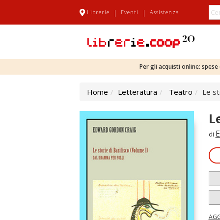
|
|
Librerie
Eventi
Assistenza
Per gli acquisti online: spes
Home
Letteratura
Teatro
Le st
Le
E
di
AGG