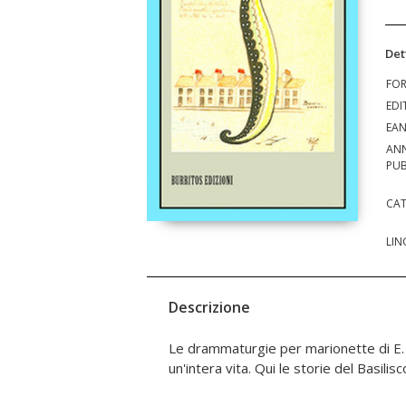
Det
FO
EDI
EA
AN
PUB
CAT
LIN
Descrizione
Le drammaturgie per marionette di E. 
piombato nel bel mezzo di un aggraziato 
un'intera vita. Qui le storie del Basili