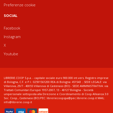
Preferenze cookie
SOCIAL
Facebook
Instagram
X
Youtube
LIBRERIE.COOP S.p.a. - capitale sociale euro 900.000 int.vers. Registro imprese
di Bologna, C.F. e P.I.: 02591561200 REA di Bologna: 451543 ; SEDE LEGALE: via
Villanova, 29/7 - 40055 Villanova di Castenaso (BO) - SEDE AMMINISTRATIVA: via
Trattati Comunitari Europei 1957-2007, 13 - 40127 Bologna - Società
unipersonale sottoposta alla Direzione e Coordinamento di Coop Alleanza 3.0
Soc. Coop., Castenaso (BO) PEC: libreriecoopspa@pec.librerie.coop.it MAIL:
info@librerie.coop.it