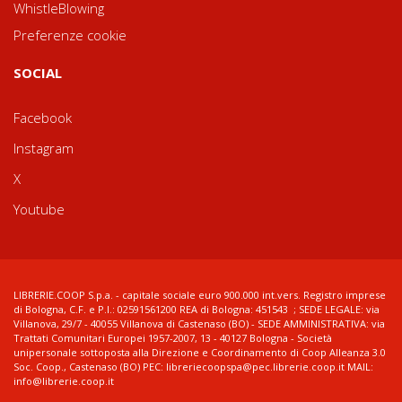
WhistleBlowing
Preferenze cookie
SOCIAL
Facebook
Instagram
X
Youtube
LIBRERIE.COOP S.p.a. - capitale sociale euro 900.000 int.vers. Registro imprese
di Bologna, C.F. e P.I.: 02591561200 REA di Bologna: 451543 ; SEDE LEGALE: via
Villanova, 29/7 - 40055 Villanova di Castenaso (BO) - SEDE AMMINISTRATIVA: via
Trattati Comunitari Europei 1957-2007, 13 - 40127 Bologna - Società
unipersonale sottoposta alla Direzione e Coordinamento di Coop Alleanza 3.0
Soc. Coop., Castenaso (BO) PEC: libreriecoopspa@pec.librerie.coop.it MAIL:
info@librerie.coop.it