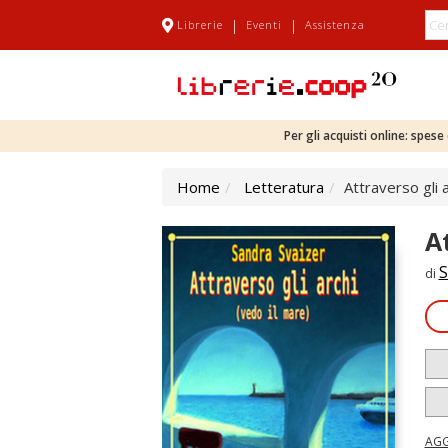
|
|
Librerie
Eventi
Assistenza
Per gli acquisti online: spes
Home
Letteratura
Attraverso gli 
A
S
di
AGG