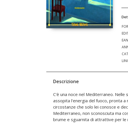
Det
FO
EDI
EA
ANN
CAT
LIN
Descrizione
C'è una noce nel Mediterraneo. Nelle 
oggi ai margini delle rotte turistiche. É la 
assopita l'energia del fuoco, pronta a 
della storia, senza di lei nulla sarebbe
circostanze che solo lei conosce e deci
dell'isola non viene mai esplicitato per non
Mediterraneo, non sconosciuta ma cos
negli anni '90 i non residenti che lì 
brume e sguarnita di attrattive per l