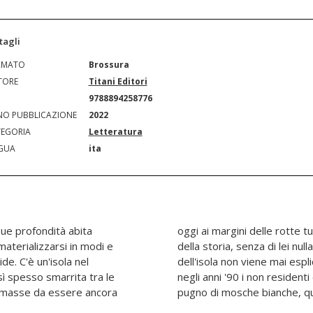
tagli
RMATO
Brossura
TORE
Titani Editori
N
9788894258776
O PUBBLICAZIONE
2022
EGORIA
Letteratura
GUA
ita
sue profondità abita
principale protagonista
materializzarsi in modi e
 potuto accadere. Il nome
de. C'è un'isola nel
 dare certezze, perché
ì spesso smarrita tra le
bazzicavano erano solo un
e masse da essere ancora
pugno di mosche bianche, quin