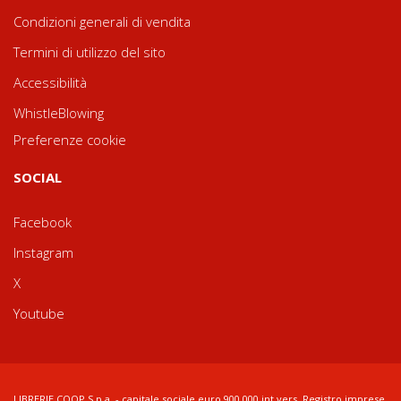
Condizioni generali di vendita
Termini di utilizzo del sito
Accessibilità
WhistleBlowing
Preferenze cookie
SOCIAL
Facebook
Instagram
X
Youtube
LIBRERIE.COOP S.p.a. - capitale sociale euro 900.000 int.vers. Registro imprese