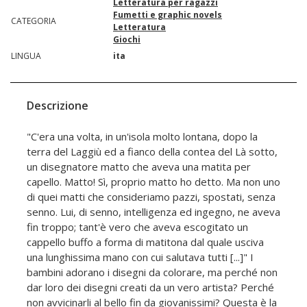
Letteratura per ragazzi
Fumetti e graphic novels
CATEGORIA
Letteratura
Giochi
LINGUA
ita
Descrizione
"C'era una volta, in un'isola molto lontana, dopo la
terra del Laggiù ed a fianco della contea del Là sotto,
un disegnatore matto che aveva una matita per
capello. Matto! Sì, proprio matto ho detto. Ma non uno
di quei matti che consideriamo pazzi, spostati, senza
senno. Lui, di senno, intelligenza ed ingegno, ne aveva
fin troppo; tant'è vero che aveva escogitato un
cappello buffo a forma di matitona dal quale usciva
una lunghissima mano con cui salutava tutti [...]" I
bambini adorano i disegni da colorare, ma perché non
dar loro dei disegni creati da un vero artista? Perché
non avvicinarli al bello fin da giovanissimi? Questa è la