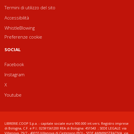
Termini di utilizzo del sito
Accessibilità
WhistleBlowing
Preferenze cookie
SOCIAL
Facebook
Instagram
X
Youtube
LIBRERIE.COOP S.p.a. - capitale sociale euro 900.000 int.vers. Registro imprese
di Bologna, C.F. e P.I.: 02591561200 REA di Bologna: 451543 ; SEDE LEGALE: via
Villanova, 29/7 - 40055 Villanova di Castenaso (BO) - SEDE AMMINISTRATIVA: via