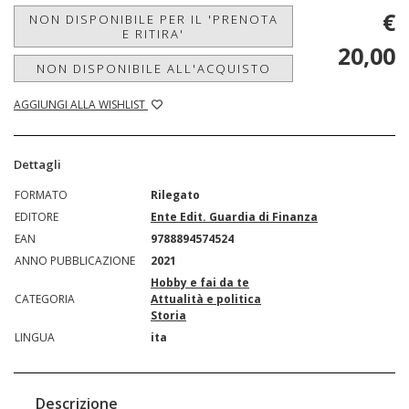
€
NON DISPONIBILE PER IL 'PRENOTA
E RITIRA'
20,00
NON DISPONIBILE ALL'ACQUISTO
AGGIUNGI ALLA WISHLIST
Dettagli
FORMATO
Rilegato
EDITORE
Ente Edit. Guardia di Finanza
EAN
9788894574524
ANNO PUBBLICAZIONE
2021
Hobby e fai da te
CATEGORIA
Attualità e politica
Storia
LINGUA
ita
Descrizione