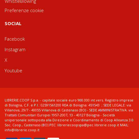
WhistleBlowing
Preferenze cookie
SOCIAL
Facebook
Instagram
X
Youtube
LIBRERIE.COOP S.p.a. - capitale sociale euro 900.000 int.vers. Registro imprese
di Bologna, C.F. e P.I.: 02591561200 REA di Bologna: 451543 ; SEDE LEGALE: via
Villanova, 29/7 - 40055 Villanova di Castenaso (BO) - SEDE AMMINISTRATIVA: via
Trattati Comunitari Europei 1957-2007, 13 - 40127 Bologna - Società
unipersonale sottoposta alla Direzione e Coordinamento di Coop Alleanza 3.0
Soc. Coop., Castenaso (BO) PEC: libreriecoopspa@pec.librerie.coop.it MAIL:
info@librerie.coop.it