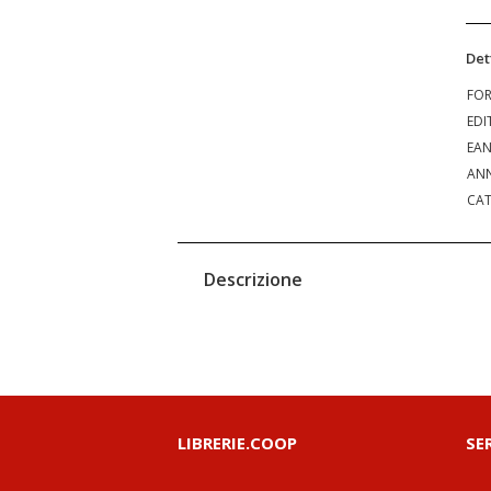
Det
FO
EDI
EA
ANN
CAT
Descrizione
LIBRERIE.COOP
SE