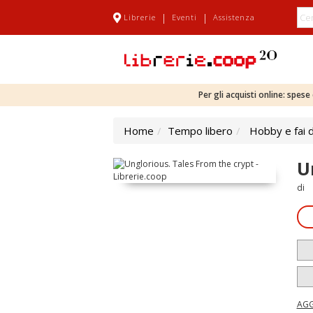
|
|
Librerie
Eventi
Assistenza
Per gli acquisti online: spes
Home
Tempo libero
Hobby e fai 
U
di
AGG