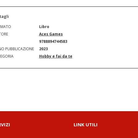
tagli
RMATO
Libro
TORE
Aces Games
N
9788894744583
O PUBBLICAZIONE
2023
EGORIA
Hobby e fai da te
RVIZI
LINK UTILI