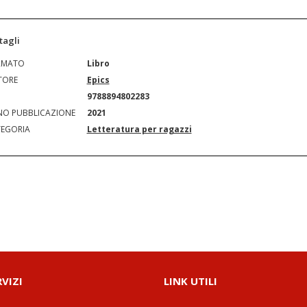
tagli
RMATO
Libro
TORE
Epics
N
9788894802283
O PUBBLICAZIONE
2021
EGORIA
Letteratura per ragazzi
RVIZI
LINK UTILI