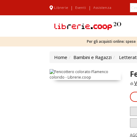
|
|
Librerie
Eventi
Assistenza
Per gli acquisti online: spes
Home
Bambini e Ragazzi
Letterat
F
V
di
AGG