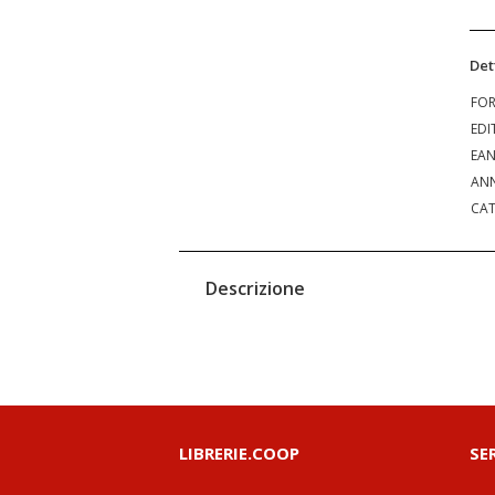
Det
FO
EDI
EA
ANN
CAT
Descrizione
LIBRERIE.COOP
SE