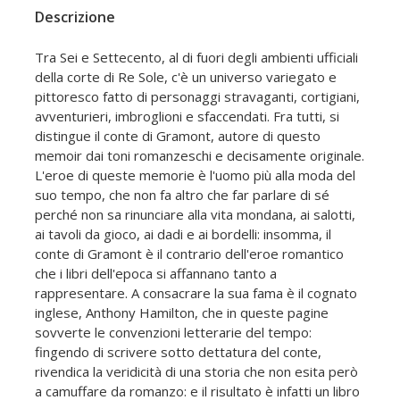
Descrizione
Tra Sei e Settecento, al di fuori degli ambienti ufficiali
della corte di Re Sole, c'è un universo variegato e
pittoresco fatto di personaggi stravaganti, cortigiani,
avventurieri, imbroglioni e sfaccendati. Fra tutti, si
distingue il conte di Gramont, autore di questo
memoir dai toni romanzeschi e decisamente originale.
L'eroe di queste memorie è l'uomo più alla moda del
suo tempo, che non fa altro che far parlare di sé
perché non sa rinunciare alla vita mondana, ai salotti,
ai tavoli da gioco, ai dadi e ai bordelli: insomma, il
conte di Gramont è il contrario dell'eroe romantico
che i libri dell'epoca si affannano tanto a
rappresentare. A consacrare la sua fama è il cognato
inglese, Anthony Hamilton, che in queste pagine
sovverte le convenzioni letterarie del tempo:
fingendo di scrivere sotto dettatura del conte,
rivendica la veridicità di una storia che non esita però
a camuffare da romanzo: e il risultato è infatti un libro