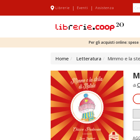
|
|
Librerie
Eventi
Assistenza
Per gli acquisti online: spes
Home
Letteratura
Mimmo e la stel
M
C
di
AGG