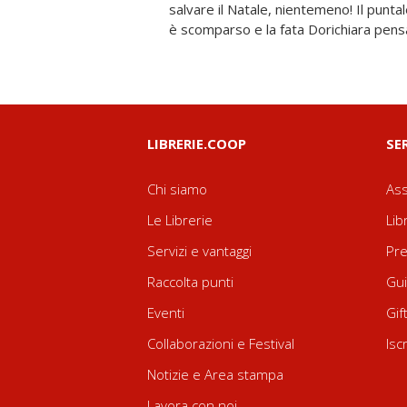
salvare il Natale, nientemeno! Il puntal
è scomparso e la fata Dorichiara pens
LIBRERIE.COOP
SE
Chi siamo
Ass
Le Librerie
Lib
Servizi e vantaggi
Pre
Raccolta punti
Gui
Eventi
Gif
Collaborazioni e Festival
Isc
Notizie e Area stampa
Lavora con noi