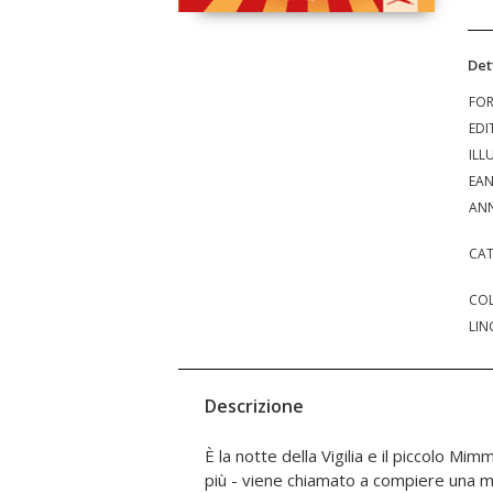
Det
FO
EDI
ILL
EA
ANN
CAT
COL
LIN
Descrizione
È la notte della Vigilia e il piccolo Mi
fatto, ma tocca al bambino andare fin su
più - viene chiamato a compiere una m
sa il Natale è una festa magica. Ma qu