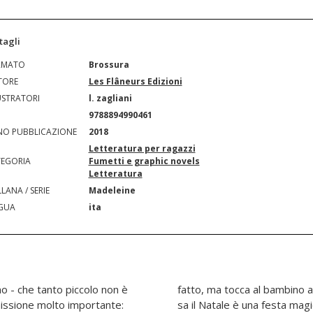
tagli
RMATO
Brossura
TORE
Les Flâneurs Edizioni
USTRATORI
l. zagliani
N
9788894990461
O PUBBLICAZIONE
2018
Letteratura per ragazzi
EGORIA
Fumetti e graphic novels
Letteratura
LANA / SERIE
Madeleine
GUA
ita
mmo - che tanto piccolo non è
lla Luna a riprenderselo. Si
issione molto importante:
al è la "vera" magia? Mimmo