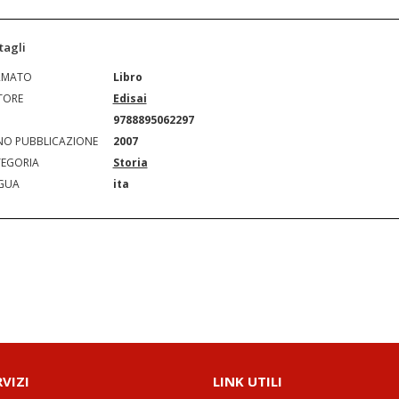
tagli
RMATO
Libro
TORE
Edisai
N
9788895062297
O PUBBLICAZIONE
2007
EGORIA
Storia
GUA
ita
RVIZI
LINK UTILI