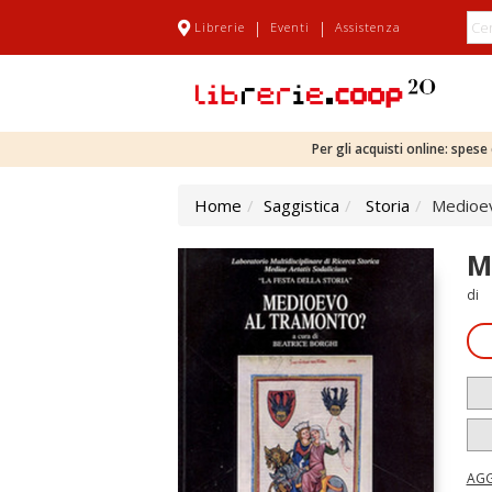
|
|
Librerie
Eventi
Assistenza
Per gli acquisti online: spes
Home
Saggistica
Storia
Medioev
M
di
AGG