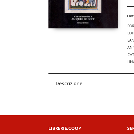
Det
FO
EDI
EA
ANN
CAT
LIN
Descrizione
LIBRERIE.COOP
SE