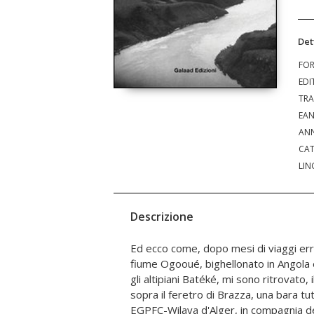
Det
FO
EDI
TRA
EA
ANN
CAT
LIN
Descrizione
Ed ecco come, dopo mesi di viaggi erra
Douste-Blazy e Kouchner, del nun
fiume Ogooué, bighellonato in Angola
Andres Carrascosa Coso, e del re de
gli altipiani Batéké, mi sono ritrovato,
Tra alberghi e alloggi di fortuna, ho r
sopra il feretro di Brazza, una bara t
contemporanei di Brazza: David Livin
EGPFC-Wilaya d'Alger, in compagnia de
Stanley, ma anche Albert Schweitzer e Jon