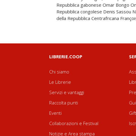
Repubblica gabonese Omar Bongo Ond
sulle rive del lago Tanganica, ho seg
Repubblica congolese Denis Sassou N
congolese di Che Guevara. Per raccontar
della Repubblica Centrafricana François
LIBRERIE.COOP
SE
Chi siamo
Ass
Le Librerie
Lib
Servizi e vantaggi
Pre
Raccolta punti
Gui
Eventi
Gif
Collaborazioni e Festival
Isc
Notizie e Area stampa