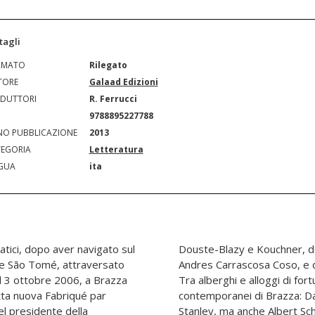
tagli
RMATO
Rilegato
TORE
Galaad Edizioni
DUTTORI
R. Ferrucci
N
9788895227788
O PUBBLICAZIONE
2013
EGORIA
Letteratura
GUA
ita
tici, dopo aver navigato sul
zio apostolico Monsignor
 e São Tomé, attraversato
i téké Auguste Nguempio.
 il 3 ottobre 2006, a Brazza
icostruito le biografie dei
utta nuova Fabriqué par
gstone ed Henry Morton
l presidente della
as Savimbi. A Kigoma,