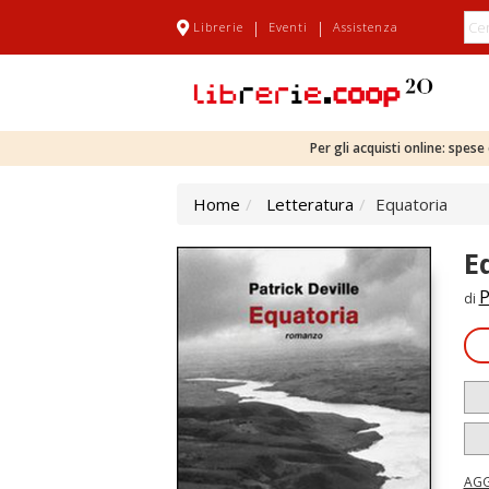
|
|
Librerie
Eventi
Assistenza
Per gli acquisti online: spes
Home
Letteratura
Equatoria
E
P
di
AGG