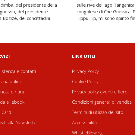
imba, del presidente della
uito le tracce della guerra
guesso, del presidente
e le vite di Emin Pacha e
 Bozizé, dei concittadini
Tippu Tip, mi sono spinto fi
RVIZI
LINK UTILI
istenza e contatti
Privacy Policy
reria online
Cookie Policy
nota e ritira
Privacy policy eventi e fiere
da all'ebook
Condizioni generali di vendita
t Card
Termini di utilizzo del sito
riviti alla Newsletter
Accessibilità
WhistleBlowing