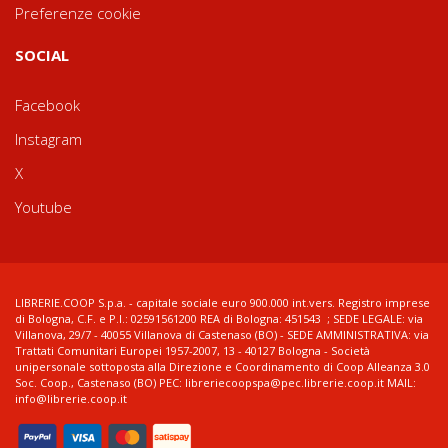
Preferenze cookie
SOCIAL
Facebook
Instagram
X
Youtube
LIBRERIE.COOP S.p.a. - capitale sociale euro 900.000 int.vers. Registro imprese
di Bologna, C.F. e P.I.: 02591561200 REA di Bologna: 451543 ; SEDE LEGALE: via
Villanova, 29/7 - 40055 Villanova di Castenaso (BO) - SEDE AMMINISTRATIVA: via
Trattati Comunitari Europei 1957-2007, 13 - 40127 Bologna - Società
unipersonale sottoposta alla Direzione e Coordinamento di Coop Alleanza 3.0
Soc. Coop., Castenaso (BO) PEC: libreriecoopspa@pec.librerie.coop.it MAIL:
info@librerie.coop.it